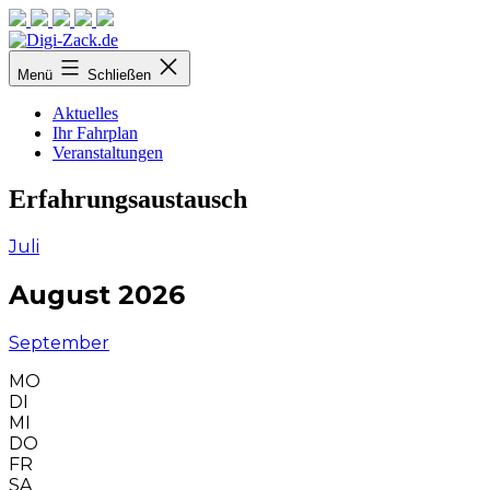
Zum
Inhalt
Digi-
Menü
Schließen
springen
Zack.de
Aktuelles
Ihr Fahrplan
Veranstaltungen
Erfahrungsaustausch
Juli
August 2026
September
MO
DI
MI
DO
FR
SA